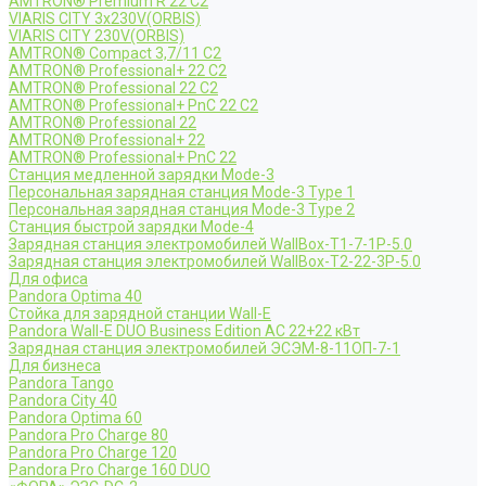
AMTRON® Premium R 22 C2
VIARIS CITY 3x230V(ORBIS)
VIARIS CITY 230V(ORBIS)
AMTRON® Compact 3,7/11 C2
AMTRON® Professional+ 22 C2
AMTRON® Professional 22 C2
AMTRON® Professional+ PnC 22 C2
AMTRON® Professional 22
AMTRON® Professional+ 22
AMTRON® Professional+ PnC 22
Станция медленной зарядки Mode-3
Персональная зарядная станция Mode-3 Type 1
Персональная зарядная станция Mode-3 Type 2
Станция быстрой зарядки Mode-4
Зарядная станция электромобилей WallBox-Т1-7-1Р-5.0
Зарядная станция электромобилей WallBox-Т2-22-3Р-5.0
Для офиса
Pandora Optima 40
Стойка для зарядной станции Wall-E
Pandora Wall-E DUO Business Edition AC 22+22 кВт
Зарядная станция электромобилей ЭСЭМ-8-11ОП-7-1
Для бизнеса
Pandora Tango
Pandora City 40
Pandora Optima 60
Pandora Pro Charge 80
Pandora Pro Charge 120
Pandora Pro Charge 160 DUO