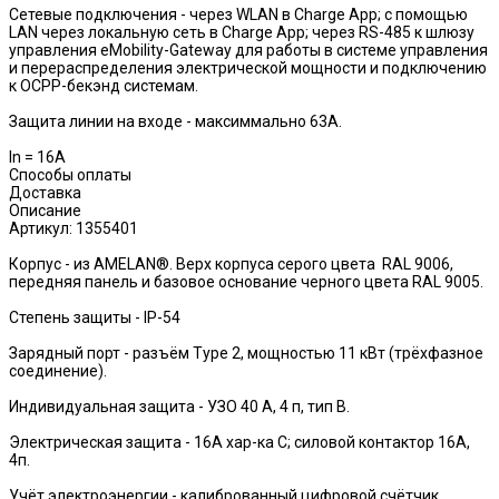
Сетевые подключения - через WLAN в Charge App; с помощью
LAN через локальную сеть в Charge App; через RS-485 к шлюзу
управления eMobility-Gateway для работы в системе управления
и перераспределения электрической мощности и подключению
к ОСРР-бекэнд системам.
Защита линии на входе - максиммально 63А.
In = 16A
Способы оплаты
Доставка
Описание
Артикул: 1355401
Корпус - из AMELAN®. Верх корпуса серого цвета RAL 9006,
передняя панель и базовое основание черного цвета RAL 9005.
Степень защиты - IP-54
Зарядный порт - разъём Type 2, мощностью 11 кВт (трёхфазное
соединение).
Индивидуальная защита - УЗО 40 A, 4 п, тип B.
Электрическая защита - 16А хар-ка С; силовой контактор 16А,
4п.
Учёт электроэнергии - калиброванный цифровой счётчик