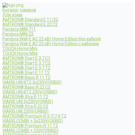
Каталог товаров
Для дома
AMTRON® Standard E 11/22
AMTRON® Standard E 22 C2
Pandora MINI 711
Pandora MINI 22
Pandora Wall-E AC 22 кВт Home Edition без кабеля
Pandora Wall-E AC 22 кВт Home Edition с кабелем
TOUCH Home Mini
TOUCH Home Max
AMTRON® Start E 3,7 C1
AMTRON® Start E 3,7 C2
AMTRON® Start E 3,7 T2
AMTRON® Start E 11 T2
AMTRON® Basic R 11 T2
VIARIS UNI BT2 3x230V(ORBIS)
AMTRON® Basic R 22 C2
VIARIS UNI BT2 230V(ORBIS)
AMTRON® Xtra R 11 T2
VIARIS UNI 3x230V(ORBIS)
AMTRON® Xtra R 22 C2
VIARIS UNI 230V(ORBIS)
AMTRON® Premium R 3,7/7,4 T2
VIARIS COMBI + 3x230V(ORBIS)
AMTRON® Premium R 11 T2
VIARIS COMBI + 230V(ORBIS)