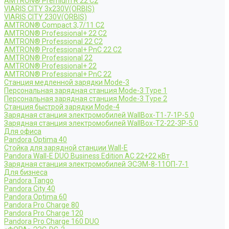
AMTRON® Premium R 22 C2
VIARIS CITY 3x230V(ORBIS)
VIARIS CITY 230V(ORBIS)
AMTRON® Compact 3,7/11 C2
AMTRON® Professional+ 22 C2
AMTRON® Professional 22 C2
AMTRON® Professional+ PnC 22 C2
AMTRON® Professional 22
AMTRON® Professional+ 22
AMTRON® Professional+ PnC 22
Станция медленной зарядки Mode-3
Персональная зарядная станция Mode-3 Type 1
Персональная зарядная станция Mode-3 Type 2
Станция быстрой зарядки Mode-4
Зарядная станция электромобилей WallBox-Т1-7-1Р-5.0
Зарядная станция электромобилей WallBox-Т2-22-3Р-5.0
Для офиса
Pandora Optima 40
Стойка для зарядной станции Wall-E
Pandora Wall-E DUO Business Edition AC 22+22 кВт
Зарядная станция электромобилей ЭСЭМ-8-11ОП-7-1
Для бизнеса
Pandora Tango
Pandora City 40
Pandora Optima 60
Pandora Pro Charge 80
Pandora Pro Charge 120
Pandora Pro Charge 160 DUO