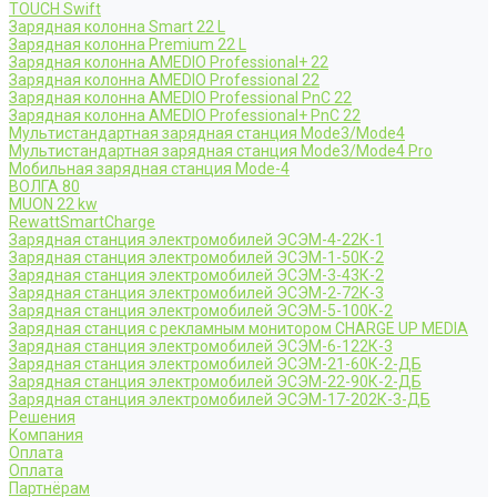
TOUCH Swift
Зарядная колонна Smart 22 L
Зарядная колонна Premium 22 L
Зарядная колонна AMEDIO Professional+ 22
Зарядная колонна AMEDIO Professional 22
Зарядная колонна AMEDIO Professional PnC 22
Зарядная колонна AMEDIO Professional+ PnC 22
Мультистандартная зарядная станция Mode3/Mode4
Мультистандартная зарядная станция Mode3/Mode4 Pro
Мобильная зарядная станция Mode-4
ВОЛГА 80
MUON 22 kw
RewattSmartCharge
Зарядная станция электромобилей ЭСЭМ-4-22К-1
Зарядная станция электромобилей ЭСЭМ-1-50К-2
Зарядная станция электромобилей ЭСЭМ-3-43К-2
Зарядная станция электромобилей ЭСЭМ-2-72К-3
Зарядная станция электромобилей ЭСЭМ-5-100К-2
Зарядная станция с рекламным монитором CHARGE UP MEDIA
Зарядная станция электромобилей ЭСЭМ-6-122К-3
Зарядная станция электромобилей ЭСЭМ-21-60К-2-ДБ
Зарядная станция электромобилей ЭСЭМ-22-90К-2-ДБ
Зарядная станция электромобилей ЭСЭМ-17-202К-3-ДБ
Решения
Компания
Оплата
Оплата
Партнёрам