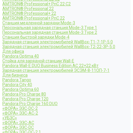
AMTRON® Professional+ PnC 22 C2
AMTRON® Professional 22
AMTRON® Professional+ 22
AMTRON® Professional+ PnC 22
Станция медленной зарядки Mode-3
Персональная зарядная станция Mode-3 Type 1
Персональная зарядная станция Mode-3 Type 2
Станция быстрой зарядки Mode-4
Зарядная станция электромобилей WallBox-Т1-7-1Р-5.0
Зарядная станция электромобилей WallBox-Т2-22-3Р-5.0
Для офиса
Pandora Optima 40
Стойка для зарядной станции Wall-E
Pandora Wall-E DUO Business Edition AC 22+22 кВт
Зарядная станция электромобилей ЭСЭМ-8-11ОП-7-1
Для бизнеса
Pandora Tango
Pandora City 40
Pandora Optima 60
Pandora Pro Charge 80
Pandora Pro Charge 120
Pandora Pro Charge 160 DUO
«ФОРА» ЭЗС-DC-2
«ФОРА» ЭЗС-AC-2
«УБЗС»
«ФОРА» ЭЗС-AC
«ФОРА» ЭЗС-DC
«ФОРА» ЭЗС-DC-2.1