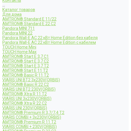
Контакты
...
Каталог товаров
Для дома
AMTRON® Standard E 11/22
AMTRON® Standard E 22 C2
Pandora MINI 711
Pandora MINI 22
Pandora Wall-E AC 22 кВт Home Edition без кабеля
Pandora Wall-E AC 22 кВт Home Edition с кабелем
TOUCH Home Mini
TOUCH Home Max
AMTRON® Start E 3,7 C1
AMTRON® Start E 3,7 C2
AMTRON® Start E 3,7 T2
AMTRON® Start E 11 T2
AMTRON® Basic R 11 T2
VIARIS UNI BT2 3x230V(ORBIS)
AMTRON® Basic R 22 C2
VIARIS UNI BT2 230V(ORBIS)
AMTRON® Xtra R 11 T2
VIARIS UNI 3x230V(ORBIS)
AMTRON® Xtra R 22 C2
VIARIS UNI 230V(ORBIS)
AMTRON® Premium R 3,7/7,4 T2
VIARIS COMBI + 3x230V(ORBIS)
AMTRON® Premium R 11 T2
VIARIS COMBI + 230V(ORBIS)