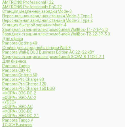
AMTRON® Professional+ 22
AMTRON® Professional+ PnC 22
Станция медленной зарядки Mode-3
Персональная зарядная станция Mode-3 Type 1
Персональная зарядная станция Mode-3 Type 2
Станция быстрой зарядки Mode-4
Зарядная станция электромобилей WallBox-Т1-7-1Р-5.0
Зарядная станция электромобилей WallBox-Т2-22-3Р-5.0
Для офиса
Pandora Optima 40
Стойка для зарядной станции Wall-E
Pandora Wall-E DUO Business Edition AC 22+22 кВт
Зарядная станция электромобилей ЭСЭМ-8-11ОП-7-1
Для бизнеса
Pandora Tango
Pandora City 40
Pandora Optima 60
Pandora Pro Charge 80
Pandora Pro Charge 120
Pandora Pro Charge 160 DUO
«ФОРА» ЭЗС-DC-2
«ФОРА» ЭЗС-AC-2
«УБЗС»
«ФОРА» ЭЗС-AC
«ФОРА» ЭЗС-DC
«ФОРА» ЭЗС-DC-2.1
Pandora Tango V
TOUCH Business