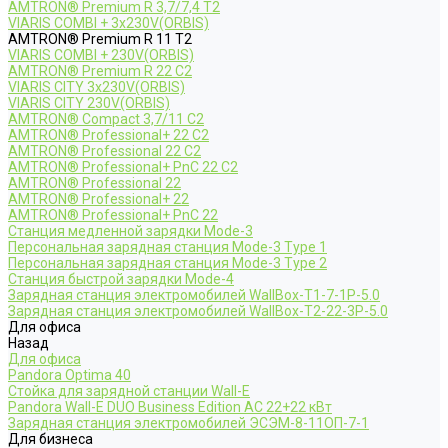
AMTRON® Premium R 3,7/7,4 T2
VIARIS COMBI + 3x230V(ORBIS)
AMTRON® Premium R 11 T2
VIARIS COMBI + 230V(ORBIS)
AMTRON® Premium R 22 C2
VIARIS CITY 3x230V(ORBIS)
VIARIS CITY 230V(ORBIS)
AMTRON® Compact 3,7/11 C2
AMTRON® Professional+ 22 C2
AMTRON® Professional 22 C2
AMTRON® Professional+ PnC 22 C2
AMTRON® Professional 22
AMTRON® Professional+ 22
AMTRON® Professional+ PnC 22
Станция медленной зарядки Mode-3
Персональная зарядная станция Mode-3 Type 1
Персональная зарядная станция Mode-3 Type 2
Станция быстрой зарядки Mode-4
Зарядная станция электромобилей WallBox-Т1-7-1Р-5.0
Зарядная станция электромобилей WallBox-Т2-22-3Р-5.0
Для офиса
Назад
Для офиса
Pandora Optima 40
Стойка для зарядной станции Wall-E
Pandora Wall-E DUO Business Edition AC 22+22 кВт
Зарядная станция электромобилей ЭСЭМ-8-11ОП-7-1
Для бизнеса