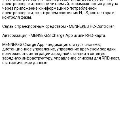
электроэнергии, внешне читаемый, с возможностью доступа
через приложение к информации о потреблённой
электроэнергии, с контролем состояния FI, LS, контактора и
контроля фазы.
Связь с транспортным средством - MENNEKES HC-Controller.
Авторизация - MENNEKES Charge App и/или RFID-карта.
MENNEKES Charge App - индикация статуса системы,
дистанционное управление, управление временем зарядки,
возможность интеграции зарядной станции в сетевую
зарядную инфраструктуру, управление списком для RFID-карт,
статистические данные.
Сетевые подключения - через WLAN в Charge App; с помощью
LAN через локальную сеть в Charge App; через RS-485 к шлюзу
управления eMobility-Gateway для работы в системе управления
и перераспределения электрической мощности и подключению
к ОСРР-бекэнд системам.
Защита линии на входе - максиммально 63А.
In = 16A
Отзывы
Нужна консультация?
Сомневаетесь, подойдет ли вам этот товар?
Позвоните мне