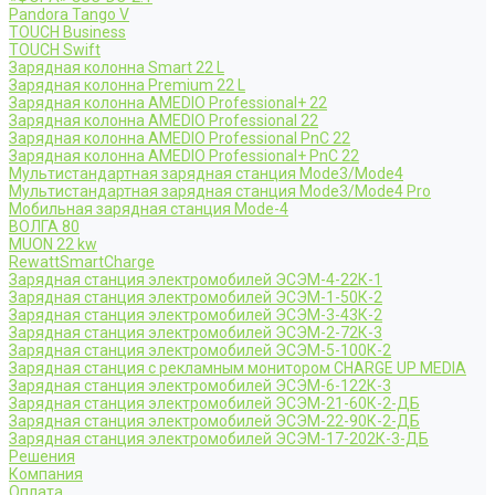
Pandora Tango V
TOUCH Business
TOUCH Swift
Зарядная колонна Smart 22 L
Зарядная колонна Premium 22 L
Зарядная колонна AMEDIO Professional+ 22
Зарядная колонна AMEDIO Professional 22
Зарядная колонна AMEDIO Professional PnC 22
Зарядная колонна AMEDIO Professional+ PnC 22
Мультистандартная зарядная станция Mode3/Mode4
Мультистандартная зарядная станция Mode3/Mode4 Pro
Мобильная зарядная станция Mode-4
ВОЛГА 80
MUON 22 kw
RewattSmartCharge
Зарядная станция электромобилей ЭСЭМ-4-22К-1
Зарядная станция электромобилей ЭСЭМ-1-50К-2
Зарядная станция электромобилей ЭСЭМ-3-43К-2
Зарядная станция электромобилей ЭСЭМ-2-72К-3
Зарядная станция электромобилей ЭСЭМ-5-100К-2
Зарядная станция с рекламным монитором CHARGE UP MEDIA
Зарядная станция электромобилей ЭСЭМ-6-122К-3
Зарядная станция электромобилей ЭСЭМ-21-60К-2-ДБ
Зарядная станция электромобилей ЭСЭМ-22-90К-2-ДБ
Зарядная станция электромобилей ЭСЭМ-17-202К-3-ДБ
Решения
Компания
Оплата