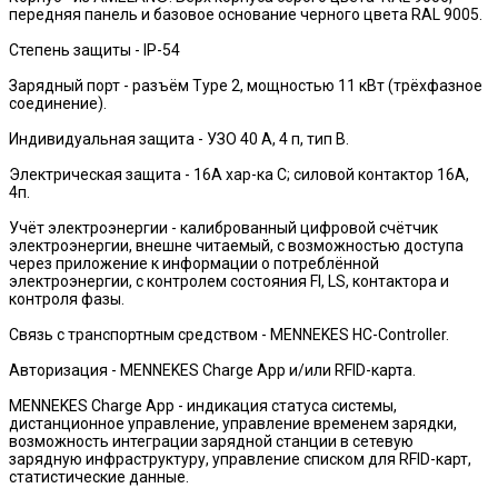
передняя панель и базовое основание черного цвета RAL 9005.
Степень защиты - IP-54
Зарядный порт - разъём Type 2, мощностью 11 кВт (трёхфазное
соединение).
Индивидуальная защита - УЗО 40 A, 4 п, тип B.
Электрическая защита - 16А хар-ка С; силовой контактор 16А,
4п.
Учёт электроэнергии - калиброванный цифровой счётчик
электроэнергии, внешне читаемый, с возможностью доступа
через приложение к информации о потреблённой
электроэнергии, с контролем состояния FI, LS, контактора и
контроля фазы.
Связь с транспортным средством - MENNEKES HC-Controller.
Авторизация - MENNEKES Charge App и/или RFID-карта.
MENNEKES Charge App - индикация статуса системы,
дистанционное управление, управление временем зарядки,
возможность интеграции зарядной станции в сетевую
зарядную инфраструктуру, управление списком для RFID-карт,
статистические данные.