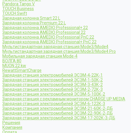
Pandora Tango V
TOUCH Business
TOUCH Swift
Зарядная колонна Smart 22 L
Зарядная колонна Premium 22 L
Зарядная колонна AMEDIO Professional+ 22
Зарядная колонна AMEDIO Professional 22
Зарядная колонна AMEDIO Professional PnC 22
Зарядная колонна AMEDIO Professional+ PnC 22
Мультистандартная зарядная станция Mode3/Mode4
Мультистандартная зарядная станция Mode3/Mode4 Pro
Мобильная зарядная станция Mode-4
ВОЛГА 80
MUON 22 kw
RewattSmartCharge
Зарядная станция электромобилей ЭСЭМ-4-22К-1
Зарядная станция электромобилей ЭСЭМ-1-50К-2
Зарядная станция электромобилей ЭСЭМ-3-43К-2
Зарядная станция электромобилей ЭСЭМ-2-72К-3
Зарядная станция электромобилей ЭСЭМ-5-100К-2
Зарядная станция с рекламным монитором CHARGE UP MEDIA
Зарядная станция электромобилей ЭСЭМ-6-122К-3
Зарядная станция электромобилей ЭСЭМ-21-60К-2-ДБ
Зарядная станция электромобилей ЭСЭМ-22-90К-2-ДБ
Зарядная станция электромобилей ЭСЭМ-17-202К-3-ДБ
Решения
Компания
Оплата