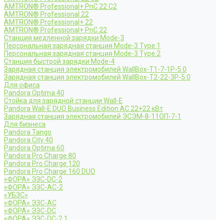
AMTRON® Professional+ PnC 22 C2
AMTRON® Professional 22
AMTRON® Professional+ 22
AMTRON® Professional+ PnC 22
Станция медленной зарядки Mode-3
Персональная зарядная станция Mode-3 Type 1
Персональная зарядная станция Mode-3 Type 2
Станция быстрой зарядки Mode-4
Зарядная станция электромобилей WallBox-Т1-7-1Р-5.0
Зарядная станция электромобилей WallBox-Т2-22-3Р-5.0
Для офиса
Pandora Optima 40
Стойка для зарядной станции Wall-E
Pandora Wall-E DUO Business Edition AC 22+22 кВт
Зарядная станция электромобилей ЭСЭМ-8-11ОП-7-1
Для бизнеса
Pandora Tango
Pandora City 40
Pandora Optima 60
Pandora Pro Charge 80
Pandora Pro Charge 120
Pandora Pro Charge 160 DUO
«ФОРА» ЭЗС-DC-2
«ФОРА» ЭЗС-AC-2
«УБЗС»
«ФОРА» ЭЗС-AC
«ФОРА» ЭЗС-DC
«ФОРА» ЭЗС-DC-2.1